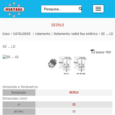
GE25LO
Casa
/
CATÁLOGOS
/
rolamento
/
Rolamento radial liso esférico
/
GE ... LO
GE ... LO
baixar PDF
Dimensão e Parâmetros
Designação :
GE25LO
Dimensões (mm)
d :
25
d2 min :
30