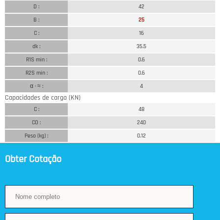
D :
42
B :
25
C :
16
dk :
35.5
R1S min :
0.6
R2S min :
0.6
α · ≈ :
4
Capacidades de carga (KN)
C :
48
CO :
240
Peso (kg) :
0.12
Obter Cotação