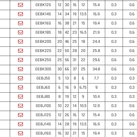
GEBK12S
12
30
16
12
15.4
0.3
0.6
GEBK14S
14
34
19
13.5
16.9
0.3
0.6
GEBK16S
16
38
21
15
19.4
0.3
0.6
GEBK18S
18
42
23
16.5
21.9
0.3
0.6
GEBK20S
20
46
25
18
24.4
0.3
0.6
GEBK22S
22
50
28
20
25.8
0.3
0.6
GEBK25S
25
56
31
22
29.6
0.6
0.6
GEBK30S
30
66
37
25
34.8
0.6
0.6
GEBJ5S
5
13
8
6
7.7
0.3
0.3
GEBJ6S
6
16
9
6.75
9
0.3
0.3
GEBJ8S
8
19
12
9
10.4
0.3
0.3
GEBJ10S
10
22
14
10.5
12.9
0.3
0.6
GEBJ12S
12
26
16
12
15.4
0.3
0.6
GEBJ14S
14
28
19
13.5
16.9
0.3
0.6
GEBJ16S
16
32
21
15
19.4
0.3
0.6