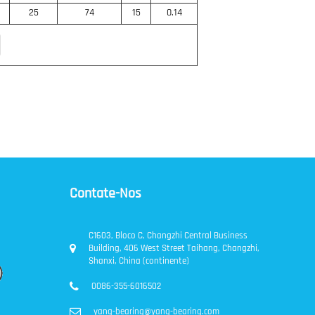
25
74
15
0.14
Contate-Nos
C1603, Bloco C, Changzhi Central Business
Building, 406 West Street Taihang, Changzhi,
Shanxi, China (continente)
0086-355-6016502
yang-bearing@yang-bearing.com