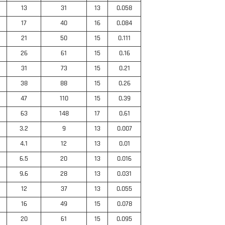
13
31
13
0.058
17
40
16
0.084
21
50
15
0.111
26
61
15
0.16
31
73
15
0.21
38
88
15
0.26
47
110
15
0.39
63
148
17
0.61
3.2
9
13
0.007
4.1
12
13
0.01
6.5
20
13
0.016
9.6
28
13
0.031
12
37
13
0.055
16
49
15
0.078
20
61
15
0.095