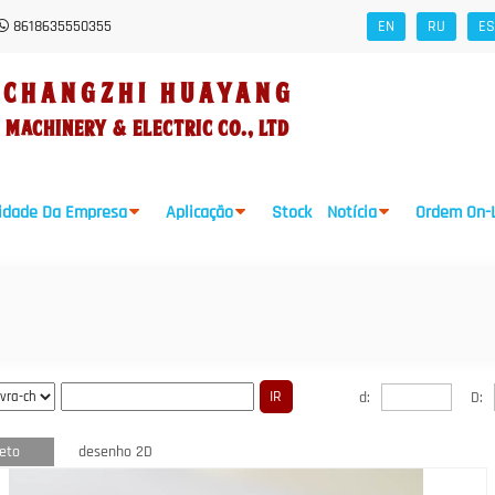
8618635550355
EN
RU
ES
Changzhi HUAYANG
Machinery
&
Electric Co., Ltd
idade Da Empresa
Aplicação
Stock
Notícia
Ordem On-
d:
D:
eto
desenho 2D