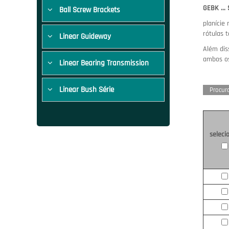
GEBK ... 
Ball Screw Brackets
planície 
rótulas 
Linear Guideway
Além dis
ambos o
Linear Bearing Transmission
Linear Bush Série
Procura
seleci