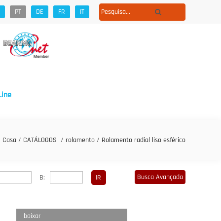
PT
DE
FR
IT
Line
Casa
/
CATÁLOGOS
/
rolamento
/
Rolamento radial liso esférico
Busca Avançada
B:
baixar