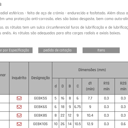
S
radial esféricos - feita de aço de crómio - endurecido e fosfatado.
Além disso a
têm uma protecção anti-corrosão, eles são baixo desgaste, bem como auto-a
so, as rótulas tem um sulco circunferencial furos de lubrificação e de lubrifi
s anéis.
As rótulas são adequados para alta cargas radiais e axiais baixas.
r por Especificação
pedido de cotação
Itens
Dimensões (mm)
onar
inquérito
Designação
d1
R1S
R2S
d
D
B
C
(min)
min
min
GEBK5S
5
16
8
6
7.7
0.3
0.3
GEBK6S
6
18
9
6.75
9
0.3
0.3
GEBK8S
8
22
12
9
10.4
0.3
0.3
GEBK10S
10
26
14
10.5
12.9
0.3
0.6