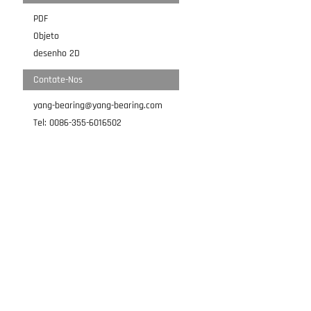
PDF
Objeto
desenho 2D
Contate-Nos
yang-bearing@yang-bearing.com
Tel: 0086-355-6016502