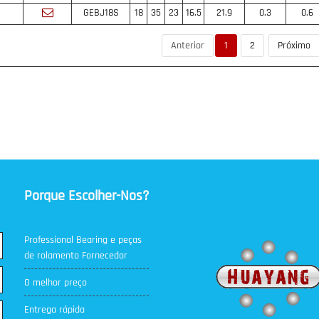
GEBJ18S
18
35
23
16.5
21.9
0.3
0.6
Anterior
1
2
Próximo
Porque Escolher-Nos?
Professional Bearing e peças
de rolamento Fornecedor
O melhor preço
Entrega rápida