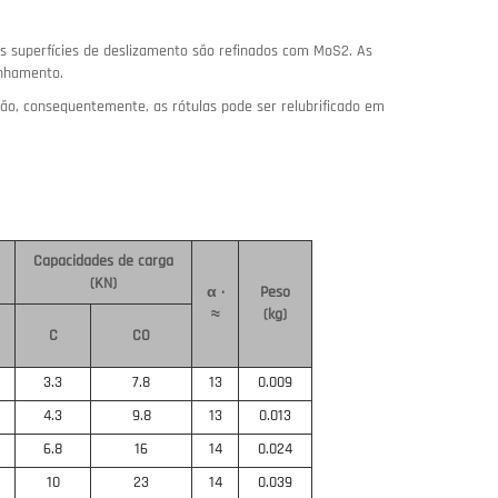
s superfícies de deslizamento são refinados com MoS2.
As
linhamento.
cação, consequentemente, as rótulas pode ser relubrificado em
Capacidades de carga
(KN)
α ·
Peso
≈
(kg)
C
CO
3.3
7.8
13
0.009
4.3
9.8
13
0.013
6.8
16
14
0.024
10
23
14
0.039