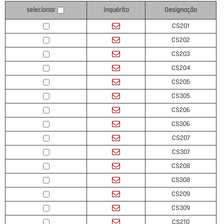
inquérito
Designação
selecionar
CS201
CS202
CS203
CS204
CS205
CS305
CS206
CS306
CS207
CS307
CS208
CS308
CS209
CS309
CS210