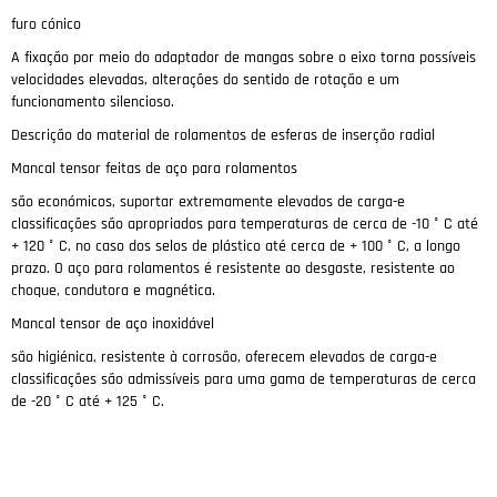
furo cónico
A fixação por meio do adaptador de mangas sobre o eixo torna possíveis
velocidades elevadas, alterações do sentido de rotação e um
funcionamento silencioso.
Descrição do material de rolamentos de esferas de inserção radial
Mancal tensor feitas de aço para rolamentos
são económicos, suportar extremamente elevados de carga-e
classificações são apropriados para temperaturas de cerca de -10 ° C até
+ 120 ° C, no caso dos selos de plástico até cerca de + 100 ° C, a longo
prazo.
O aço para rolamentos é resistente ao desgaste, resistente ao
choque, condutora e magnética.
Mancal tensor de aço inoxidável
são higiénica, resistente à corrosão, oferecem elevados de carga-e
classificações são admissíveis para uma gama de temperaturas de cerca
de -20 ° C até + 125 ° C.