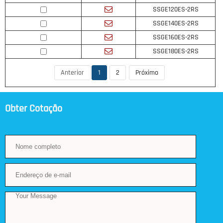
SSGE120ES-2RS
SSGE140ES-2RS
SSGE160ES-2RS
SSGE180ES-2RS
Anterior
1
2
Próximo
Obter Cotação