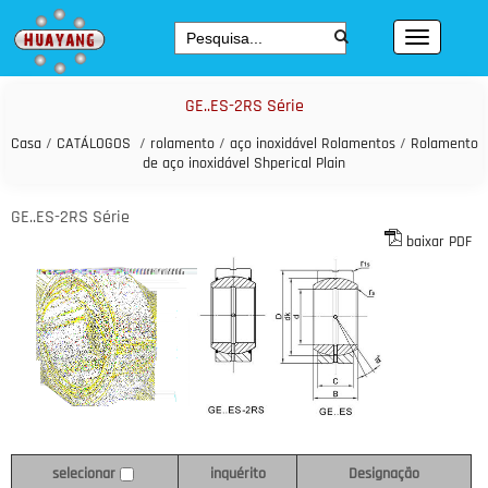
GE..ES-2RS Série
Casa
/
CATÁLOGOS
/
rolamento
/
aço inoxidável Rolamentos
/
Rolamento
de aço inoxidável Shperical Plain
GE..ES-2RS Série
baixar PDF
inquérito
Designação
selecionar